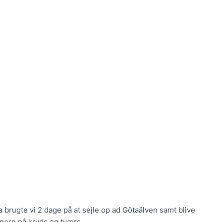
a brugte vi 2 dage på at sejle op ad Götaälven samt blive
nern på kryds og tværs.