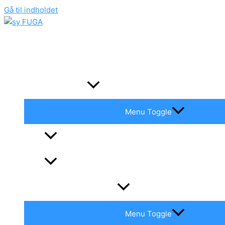
Gå til indholdet
sy FUGA
Blog
Sommersejladser
Menu Toggle
Sommersejladser Fuga
Sommersejladser tidligere både
De Kanariske Øer 2017-18
Menu Toggle