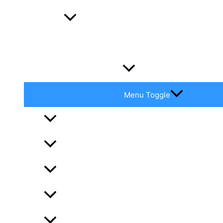
Udvalgte powerpoints fra foredrag
Hvor er Fuga?
Oversigt over billedgallerier
Menu Toggle
Oversigt
2025 Billeder fra sommertur til Vänern
Billeder fra sommertur 2024 til Fehmern
Billeder fra sommertur 2023 til Polen, Gdansk
2022 Billeder fra sommertur til Holland Norma