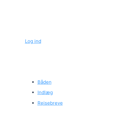
Log ind
Båden
Indlæg
Rejsebreve