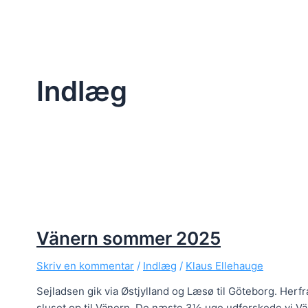
Blog om vores sejladser med sejlbåden Fuga
Indlæg
Vänern sommer 2025
Skriv en kommentar
/
Indlæg
/
Klaus Ellehauge
Sejladsen gik via Østjylland og Læsø til Göteborg. Herfr
sluset op til Vänern. De næste 3½ uge udforskede vi Vä