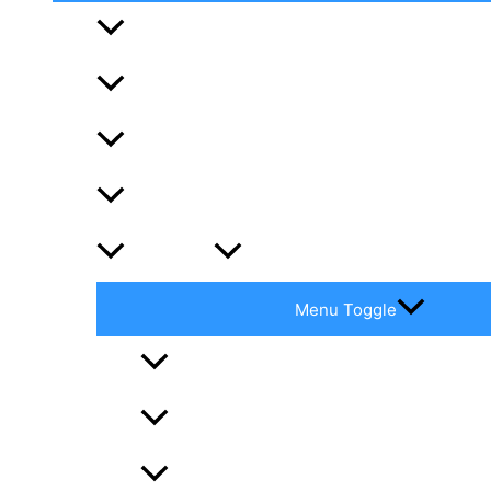
Vores rute
Rejsebreve
Den samlede rejsebeskrivelse
Reiseberichte
Nyttig info?
Menu Toggle
Rhône kan være drilsk og besværlig
Havnene
Udgifter – 14 måneder til de Kanariske Øe