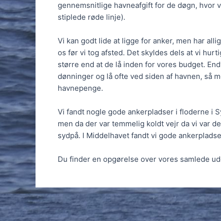
gennemsnitlige havneafgift for de døgn, hvor vi
stiplede røde linje).
Vi kan godt lide at ligge for anker, men har all
os før vi tog afsted. Det skyldes dels at vi hur
større end at de lå inden for vores budget. E
dønninger og lå ofte ved siden af havnen, så mo
havnepenge.
Vi fandt nogle gode ankerpladser i floderne i
men da der var temmelig koldt vejr da vi var der
sydpå. I Middelhavet fandt vi gode ankerplads
Du finder en opgørelse over vores samlede udg