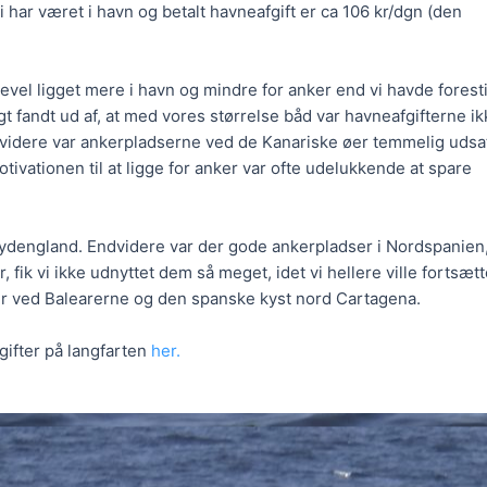
 har været i havn og betalt havneafgift er ca 106 kr/dgn (den
igevel ligget mere i havn og mindre for anker end vi havde foresti
tigt fandt ud af, at med vores størrelse båd var havneafgifterne i
ndvidere var ankerpladserne ved de Kanariske øer temmelig udsat
tivationen til at ligge for anker var ofte udelukkende at spare
 Sydengland. Endvidere var der gode ankerpladser i Nordspanien
, fik vi ikke udnyttet dem så meget, idet vi hellere ville fortsæt
er ved Balearerne og den spanske kyst nord Cartagena.
ifter på langfarten
her.