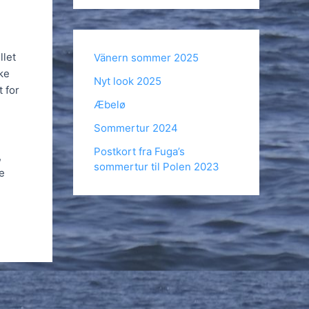
llet
Vänern sommer 2025
kke
Nyt look 2025
 for
Æbelø
Sommertur 2024
Postkort fra Fuga’s
,
sommertur til Polen 2023
te