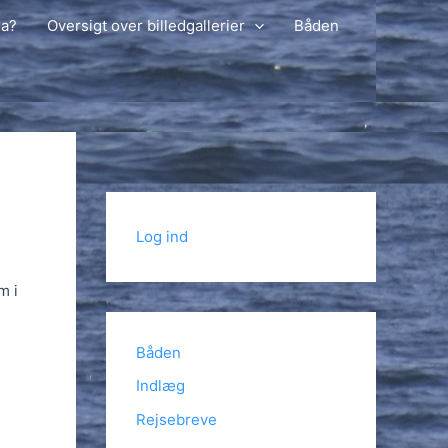
ga?
Oversigt over billedgallerier
Båden
Log ind
m i
Båden
Indlæg
Rejsebreve