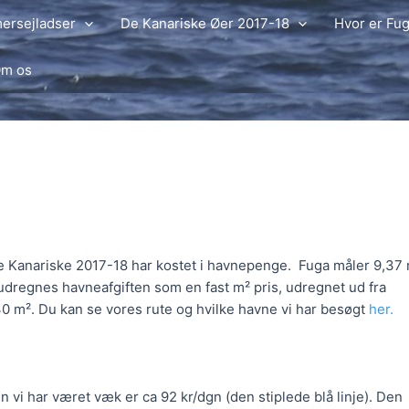
rsejladser
De Kanariske Øer 2017-18
Hvor er Fu
m os
e Kanariske 2017-18 har kostet i havnepenge. Fuga måler 9,37 
udregnes havneafgiften som en fast m² pris, udregnet ud fra
 m². Du kan se vores rute og hvilke havne vi har besøgt
her.
 vi har været væk er ca 92 kr/dgn (den stiplede blå linje). Den