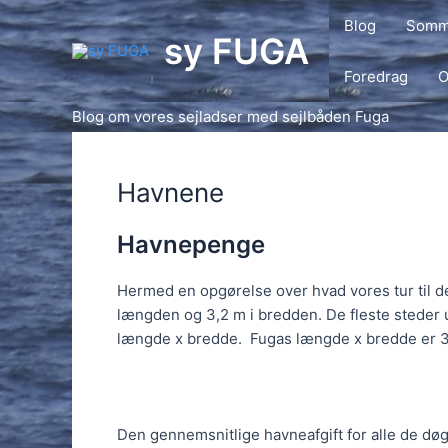
Gå
Blog
Somme
til
sy FUGA
indholdet
Foredrag
O
Blog om vores sejladser med sejlbåden Fuga
Havnene
Havnepenge
Hermed en opgørelse over hvad vores tur til d
længden og 3,2 m i bredden. De fleste steder 
længde x bredde. Fugas længde x bredde er 30
Den gennemsnitlige havneafgift for alle de døgn