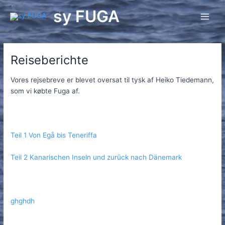
Gå
sy FUGA
til
Main
indholdet
Men
Reiseberichte
Vores rejsebreve er blevet oversat til tysk af Heiko Tiedemann,
som vi købte Fuga af.
Teil 1 Von Egå bis Teneriffa
Teil 2 Kanarischen Inseln und zurück nach Dänemark
ghghdh