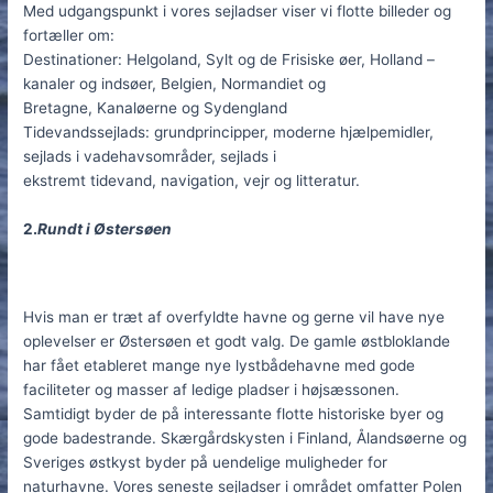
Med udgangspunkt i vores sejladser viser vi flotte billeder og
fortæller om:
Destinationer: Helgoland, Sylt og de Frisiske øer, Holland –
kanaler og indsøer, Belgien, Normandiet og
Bretagne, Kanaløerne og Sydengland
Tidevandssejlads: grundprincipper, moderne hjælpemidler,
sejlads i vadehavsområder, sejlads i
ekstremt tidevand, navigation, vejr og litteratur.
2.
Rundt i Østersøen
Hvis man er træt af overfyldte havne og gerne vil have nye
oplevelser er Østersøen et godt valg. De gamle østbloklande
har fået etableret mange nye lystbådehavne med gode
faciliteter og masser af ledige pladser i højsæssonen.
Samtidigt byder de på interessante flotte historiske byer og
gode badestrande. Skærgårdskysten i Finland, Ålandsøerne og
Sveriges østkyst byder på uendelige muligheder for
naturhavne. Vores seneste sejladser i området omfatter Polen