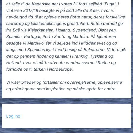
at sejle til de Kanariske øer i vores 31 fods sejlbåd ”Fuga”. I
vinteren 2017/18 besøgte vi på skift alle de 8 øer, hvor vi
havde god tid til at opleve deres flotte natur, deres forskellige
særpræg og lokalbefolkningens gæstfrihed. Ruten derned gik
fra Egå via Kielerkanalen, Holland, Sydengland, Biscayen,
Spanien, Portugal, Porto Santo og Madeira. På hjemturen
besøgte vi Marokko, før vi sejlede ind i Middelhavet og op
langs med Spaniens kyst med besøg på Balearerne. Videre gik
det op gennem floder og kanaler i Frankrig, Tyskland og
Holland, hvor vi måtte afvente vandmasserne i Rhône og
forholde os til tørken i Nordeuropa.
Vi viser billeder og fortæller om overvejelserne, oplevelserne
og erfaringerne som inspiration og måske nytte for andre.
Log ind