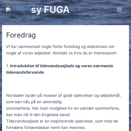
Gå
sy FUGA
til
Main
indholdet
Men
Foredrag
Vi har sammensat nogle flotte foredrag og slideshows om
nogle af vores sejladser. Kontakt os hvis du er interesseret:
1.
Introduktion til tidevandssejlads og vores nærmeste
tidevandsfarvande
Nordsøen byder på masser af gode oplevelser og sejladsmål,
som kan nås på en almindelig
sommerferie. Har man mulighed for en udvidet sommerferie,
kan man nå til den Engelske kanal.
Tidevandssejlads er en inspirerende oplevelse, som med de
fornødne forberedelser nemt kan mestres.