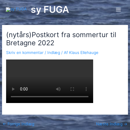
Gå
sy FUGA
til
Main
indholdet
Men
(nytårs)Postkort fra sommertur til
Bretagne 2022
Skriv en kommentar
/
Indlæg
/ Af
Klaus Ellehauge
Post
←
Forrige Indlæg
Næste Indlæg
→
navigation