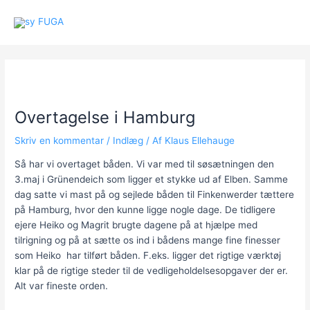
Gå
sy FUGA
til
Main
indholdet
Men
Overtagelse i Hamburg
Skriv en kommentar
/
Indlæg
/ Af
Klaus Ellehauge
Så har vi overtaget båden. Vi var med til søsætningen den
3.maj i Grünendeich som ligger et stykke ud af Elben. Samme
dag satte vi mast på og sejlede båden til Finkenwerder tættere
på Hamburg, hvor den kunne ligge nogle dage. De tidligere
ejere Heiko og Magrit brugte dagene på at hjælpe med
tilrigning og på at sætte os ind i bådens mange fine finesser
som Heiko har tilført båden. F.eks. ligger det rigtige værktøj
klar på de rigtige steder til de vedligeholdelsesopgaver der er.
Alt var fineste orden.