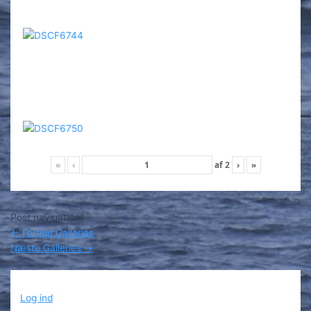
«
‹
af
2
›
»
Post navigation
←
Forrige Galleries
Næste Galleries
→
Log ind