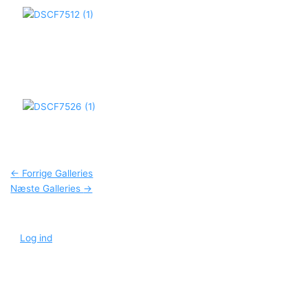
Post
←
Forrige Galleries
navigation
Næste Galleries
→
Log ind