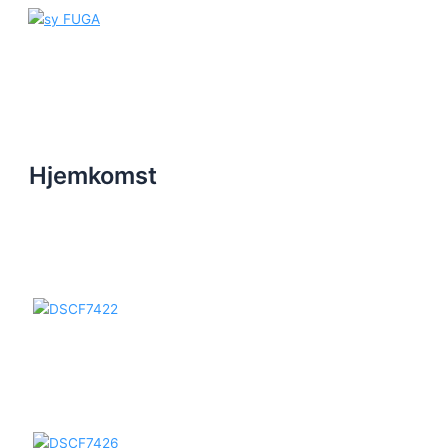
Gå
sy FUGA
til
indholdet
Main
Menu
Hjemkomst