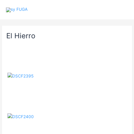
Gå
sy FUGA
til
Main
indholdet
Men
El Hierro